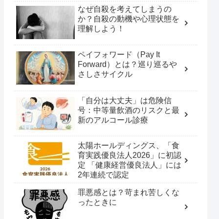
なぜ自殺を考えてしまうの
か？自殺の動機や心理状態を
理解しよう！
ペイフォワード（Pay It
Forward）とは？巡り巡るや
さしさサイクル
「自分は大丈夫」は危険信
号：中等量飲酒のリスクと最
新のアルコール診療
太陽ホールディングス、「食
育実践優良法人2026」に初認
定 「健康経営優良法人」には
2年連続で認定
罪悪感とは？苛まれ苦しくな
ったときに