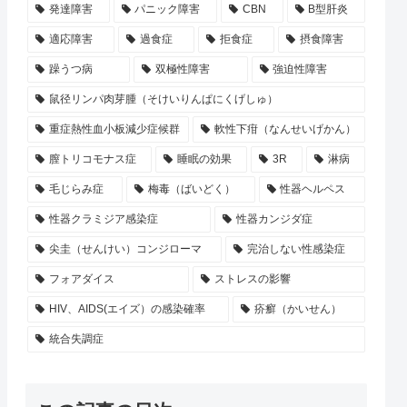
発達障害
パニック障害
CBN
B型肝炎
適応障害
過食症
拒食症
摂食障害
躁うつ病
双極性障害
強迫性障害
鼠径リンパ肉芽腫（そけいりんぱにくげしゅ）
重症熱性血小板減少症候群
軟性下疳（なんせいげかん）
膣トリコモナス症
睡眠の効果
3R
淋病
毛じらみ症
梅毒（ばいどく）
性器ヘルペス
性器クラミジア感染症
性器カンジダ症
尖圭（せんけい）コンジローマ
完治しない性感染症
フォアダイス
ストレスの影響
HIV、AIDS(エイズ）の感染確率
疥癬（かいせん）
統合失調症