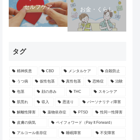
セルフケア
お金・くらし
タグ
精神疾患
CBD
メンタルケア
自殺防止
うつ病
仮性包茎
真性包茎
恐怖症
治験
包茎
顔の赤み
THC
スキンケア
肌荒れ
収入
恩送り
パーソナリティ障害
解離性障害
薬物依存症
PTSD
性同一性障害
皮膚の病気
ペイフォワード（Pay It Forward）
アルコール依存症
睡眠障害
不安障害