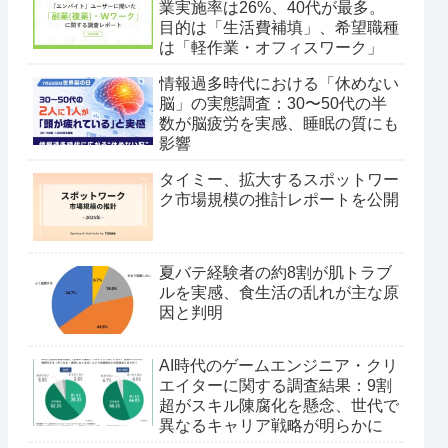
業実施率は26%、40代が最多。
目的は「生活費補填」、希望職種
は「軽作業・オフィスワーク」
情報過多時代における「休めない
脳」の実態調査：30〜50代の半
数が脳疲労を実感、睡眠の質にも
影響
タイミー、拡大するスポットワー
ク市場規模の推計レポートを公開
夏バテ経験者の約8割が肌トラブ
ルを実感、食生活の乱れが主な原
因と判明
AI時代のゲームエンジニア・クリ
エイターに関する調査結果：9割
超がスキル陳腐化を懸念、世代で
異なるキャリア戦略が明らかに