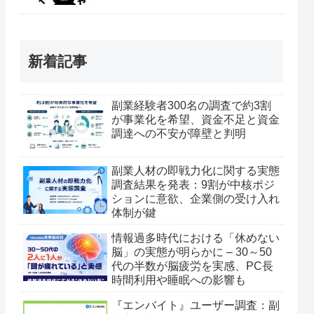
新着記事
副業経験者300名の調査で約3割
が事業化を希望、資金不足と資金
調達への不安が障壁と判明
副業人材の即戦力化に関する実態
調査結果を発表：9割が中核ポジ
ションに意欲、企業側の受け入れ
体制が鍵
情報過多時代における「休めない
脳」の実態が明らかに – 30～50
代の半数が脳疲労を実感、PC長
時間利用や睡眠への影響も
『エンバイト』ユーザー調査：副