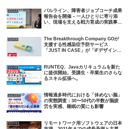
パルライン、障害者ジョブコーチ成果
ニュース
報告会を開催 – 一人ひとりに寄り添
い、現場を支える戦力育成の実践事例
10件を報告
The Breakthrough Company GOが
ニュース
支援する性感染症予防サービス
「JUST IN CASE」が「iFデザインア
ワード2026」を受賞
RUNTEQ、Javaカリキュラムを新た
ニュース
に提供開始。受講生・卒業生のさらな
るスキル拡張へ。
情報過多時代における「休めない脳」
セルフケア
の実態調査：30〜50代の半数が脳疲
労を実感、睡眠の質にも影響
リモートワーク用ソフトウェアの日本
ニュース
市場、2031年までの成長予測と主要