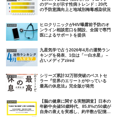
のデータが示す性病トレンド：20代
の予防意識向上と地域別梅毒感染状況
ヒロクリニックがHIV曝露前予防のオ
ニュース
ンライン相談窓口を開設、全国で専門
医によるサポートを提供
九星気学で占う2026年4月の運勢ラン
ニュース
キングを発表、1位は「一白水星」 –
占いメディアzired
シリーズ累計32万部突破のベストセ
ニュース
ラー『世界のエリートがやっている
最高の休息法』完全版が発売
【脳の健康に関する実態調査】日本の
ニュース
年齢中央値50歳時代、85.8%の50歳が
自身の衰えを実感し、約半数が記憶力
に不安を抱える