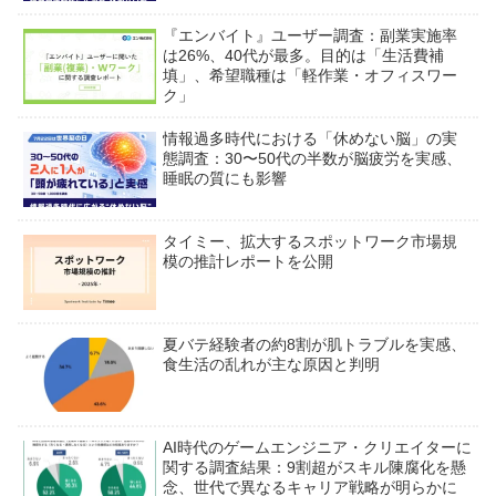
『エンバイト』ユーザー調査：副業実施率
は26%、40代が最多。目的は「生活費補
填」、希望職種は「軽作業・オフィスワー
ク」
情報過多時代における「休めない脳」の実
態調査：30〜50代の半数が脳疲労を実感、
睡眠の質にも影響
タイミー、拡大するスポットワーク市場規
模の推計レポートを公開
夏バテ経験者の約8割が肌トラブルを実感、
食生活の乱れが主な原因と判明
AI時代のゲームエンジニア・クリエイターに
関する調査結果：9割超がスキル陳腐化を懸
念、世代で異なるキャリア戦略が明らかに