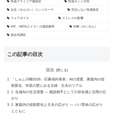
性器クラミジア感染症
性器カンジダ症
尖圭（せんけい）コンジローマ
完治しない性感染症
フォアダイス
ストレスの影響
HIV、AIDS(エイズ）の感染確率
疥癬（かいせん）
統合失調症
この記事の目次
目次
「しゅふ川柳2026」応募傾向発表：AIの浸透、家庭内の役
割変化、年収の壁にみる主婦・主夫のリアル
1. 生成AIの生活浸透 ― 相談相手としての存在感と活用の広
がり
2. 家庭内の役割変化と主夫の広がり ― パパ育休の広がり
とともに