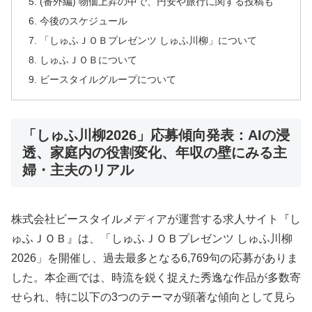
(番外編) 物価上昇の中で、円安や旅行に関する投稿も
今後のスケジュール
「しゅふＪＯＢプレゼンツ しゅふ川柳」について
しゅふＪＯＢについて
ビースタイルグループについて
「しゅふ川柳2026」応募傾向発表：AIの浸
透、家庭内の役割変化、年収の壁にみる主
婦・主夫のリアル
株式会社ビースタイルメディアが運営する求人サイト『し
ゅふＪＯＢ』は、「しゅふＪＯＢプレゼンツ しゅふ川柳
2026」を開催し、過去最多となる6,769句の応募がありま
した。本企画では、時流を鋭く捉えた秀逸な作品が多数寄
せられ、特に以下の3つのテーマが顕著な傾向として見ら