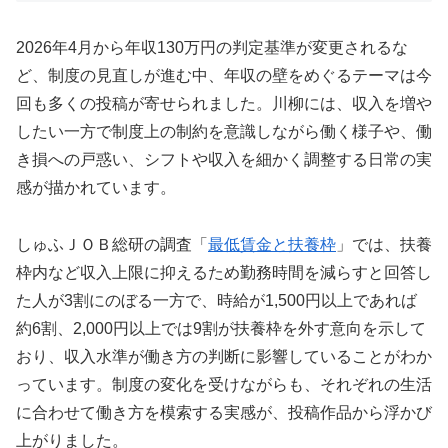
2026年4月から年収130万円の判定基準が変更されるな
ど、制度の見直しが進む中、年収の壁をめぐるテーマは今
回も多くの投稿が寄せられました。川柳には、収入を増や
したい一方で制度上の制約を意識しながら働く様子や、働
き損への戸惑い、シフトや収入を細かく調整する日常の実
感が描かれています。
しゅふＪＯＢ総研の調査「
最低賃金と扶養枠
」では、扶養
枠内など収入上限に抑えるため勤務時間を減らすと回答し
た人が3割にのぼる一方で、時給が1,500円以上であれば
約6割、2,000円以上では9割が扶養枠を外す意向を示して
おり、収入水準が働き方の判断に影響していることがわか
っています。制度の変化を受けながらも、それぞれの生活
に合わせて働き方を模索する実感が、投稿作品から浮かび
上がりました。