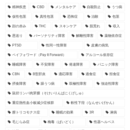
精神疾患
CBD
メンタルケア
自殺防止
うつ病
仮性包茎
真性包茎
恐怖症
治験
包茎
顔の赤み
THC
スキンケア
肌荒れ
収入
恩送り
パーソナリティ障害
解離性障害
薬物依存症
PTSD
性同一性障害
皮膚の病気
ペイフォワード（Pay It Forward）
アルコール依存症
睡眠障害
不安障害
発達障害
パニック障害
CBN
B型肝炎
適応障害
過食症
拒食症
摂食障害
躁うつ病
双極性障害
強迫性障害
鼠径リンパ肉芽腫（そけいりんぱにくげしゅ）
重症熱性血小板減少症候群
軟性下疳（なんせいげかん）
膣トリコモナス症
睡眠の効果
3R
淋病
毛じらみ症
梅毒（ばいどく）
性器ヘルペス