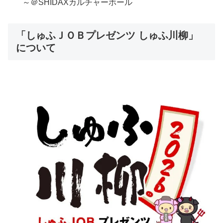
～＠SHIDAXカルチャーホール
「しゅふＪＯＢプレゼンツ しゅふ川柳」
について