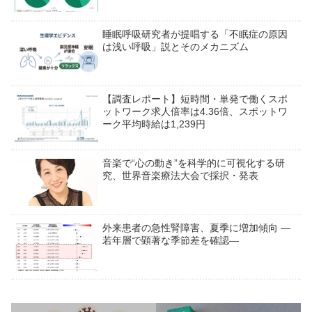
睡眠呼吸研究者が提唱する「不眠症の原因
は浅い呼吸」説とそのメカニズム
【調査レポート】短時間・単発で働くスポ
ットワーク求人倍率は4.36倍、スポットワ
ーク平均時給は1,239円
音楽で“心の動き”を科学的に可視化する研
究、世界音楽療法大会で採択・発表
外来患者の急性腎障害、夏季に増加傾向 ―
若年層で顕著な季節差を確認―