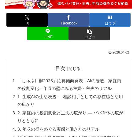
X
Facebook
はてブ
LINE
コピー
2026.04.02
目次
「しゅふ川柳2026」応募傾向発表：AIの浸透、家庭内
の役割変化、年収の壁にみる主婦・主夫のリアル
1. 生成AIの生活浸透 ― 相談相手としての存在感と活用
の広がり
2. 家庭内の役割変化と主夫の広がり ― パパ育休の広が
りとともに
3. 年収の壁をめぐる実感と働き方のリアル