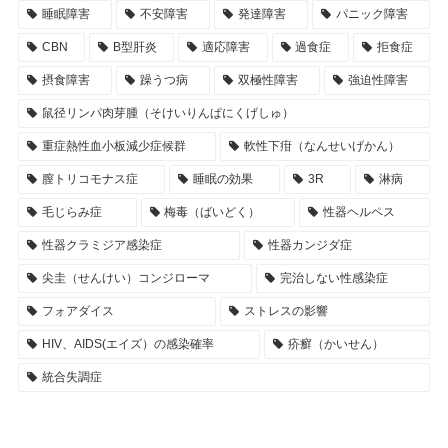
睡眠障害
不安障害
発達障害
パニック障害
CBN
B型肝炎
適応障害
過食症
拒食症
摂食障害
躁うつ病
双極性障害
強迫性障害
鼠径リンパ肉芽腫（そけいりんぱにくげしゅ）
重症熱性血小板減少症候群
軟性下疳（なんせいげかん）
膣トリコモナス症
睡眠の効果
3R
淋病
毛じらみ症
梅毒（ばいどく）
性器ヘルペス
性器クラミジア感染症
性器カンジダ症
尖圭（せんけい）コンジローマ
完治しない性感染症
フォアダイス
ストレスの影響
HIV、AIDS(エイズ）の感染確率
疥癬（かいせん）
統合失調症