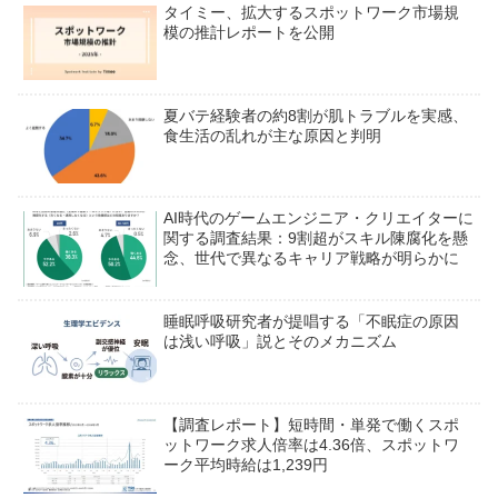
タイミー、拡大するスポットワーク市場規
模の推計レポートを公開
夏バテ経験者の約8割が肌トラブルを実感、
食生活の乱れが主な原因と判明
AI時代のゲームエンジニア・クリエイターに
関する調査結果：9割超がスキル陳腐化を懸
念、世代で異なるキャリア戦略が明らかに
睡眠呼吸研究者が提唱する「不眠症の原因
は浅い呼吸」説とそのメカニズム
【調査レポート】短時間・単発で働くスポ
ットワーク求人倍率は4.36倍、スポットワ
ーク平均時給は1,239円