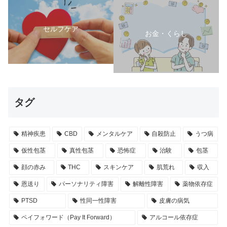
セルフケア
お金・くらし
タグ
精神疾患
CBD
メンタルケア
自殺防止
うつ病
仮性包茎
真性包茎
恐怖症
治験
包茎
顔の赤み
THC
スキンケア
肌荒れ
収入
恩送り
パーソナリティ障害
解離性障害
薬物依存症
PTSD
性同一性障害
皮膚の病気
ペイフォワード（Pay It Forward）
アルコール依存症