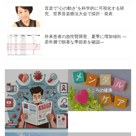
音楽で“心の動き”を科学的に可視化する研
究、世界音楽療法大会で採択・発表
外来患者の急性腎障害、夏季に増加傾向 ―
若年層で顕著な季節差を確認―
こころの健康
からだの悩み