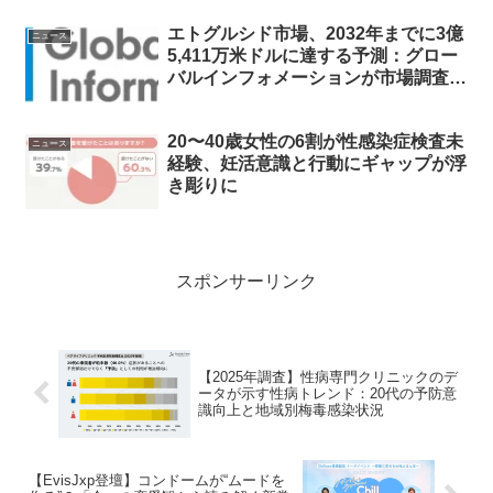
エトグルシド市場、2032年までに3億
ニュース
5,411万米ドルに達する予測：グロー
バルインフォメーションが市場調査レ
ポートの販売を開始
20〜40歳女性の6割が性感染症検査未
ニュース
経験、妊活意識と行動にギャップが浮
き彫りに
スポンサーリンク
【2025年調査】性病専門クリニックのデ
ータが示す性病トレンド：20代の予防意
識向上と地域別梅毒感染状況
【EvisJxp登壇】コンドームが“ムードを