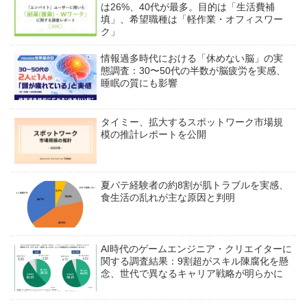
は26%、40代が最多。目的は「生活費補
填」、希望職種は「軽作業・オフィスワー
ク」
情報過多時代における「休めない脳」の実
態調査：30〜50代の半数が脳疲労を実感、
睡眠の質にも影響
タイミー、拡大するスポットワーク市場規
模の推計レポートを公開
夏バテ経験者の約8割が肌トラブルを実感、
食生活の乱れが主な原因と判明
AI時代のゲームエンジニア・クリエイターに
関する調査結果：9割超がスキル陳腐化を懸
念、世代で異なるキャリア戦略が明らかに