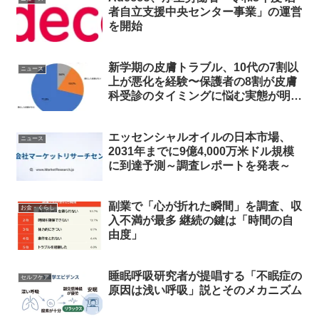
者自立支援中央センター事業」の運営
を開始
新学期の皮膚トラブル、10代の7割以
ニュース
上が悪化を経験〜保護者の8割が皮膚
科受診のタイミングに悩む実態が明ら
かに〜
エッセンシャルオイルの日本市場、
ニュース
2031年までに9億4,000万米ドル規模
に到達予測～調査レポートを発表～
副業で「心が折れた瞬間」を調査、収
お金・くらし
入不満が最多 継続の鍵は「時間の自
由度」
睡眠呼吸研究者が提唱する「不眠症の
セルフケア
原因は浅い呼吸」説とそのメカニズム