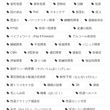
仮性包茎
真性包茎
恐怖症
治験
包茎
顔の赤み
THC
スキンケア
肌荒れ
収入
恩送り
パーソナリティ障害
解離性障害
薬物依存症
PTSD
性同一性障害
皮膚の病気
ペイフォワード（Pay It Forward）
アルコール依存症
睡眠障害
不安障害
発達障害
パニック障害
CBN
B型肝炎
適応障害
過食症
拒食症
摂食障害
躁うつ病
双極性障害
強迫性障害
鼠径リンパ肉芽腫（そけいりんぱにくげしゅ）
重症熱性血小板減少症候群
軟性下疳（なんせいげかん）
膣トリコモナス症
睡眠の効果
3R
淋病
毛じらみ症
梅毒（ばいどく）
性器ヘルペス
性器クラミジア感染症
性器カンジダ症
尖圭（せんけい）コンジローマ
完治しない性感染症