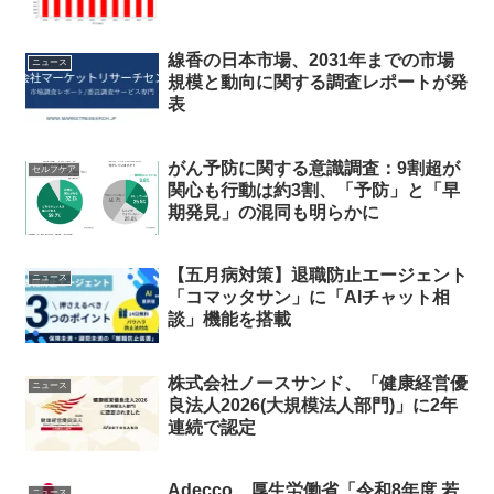
線香の日本市場、2031年までの市場
ニュース
規模と動向に関する調査レポートが発
表
がん予防に関する意識調査：9割超が
セルフケア
関心も行動は約3割、「予防」と「早
期発見」の混同も明らかに
【五月病対策】退職防止エージェント
ニュース
「コマッタサン」に「AIチャット相
談」機能を搭載
株式会社ノースサンド、「健康経営優
ニュース
良法人2026(大規模法人部門)」に2年
連続で認定
Adecco、厚生労働省「令和8年度 若
ニュース