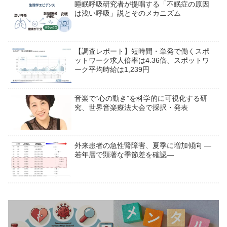
睡眠呼吸研究者が提唱する「不眠症の原因
は浅い呼吸」説とそのメカニズム
【調査レポート】短時間・単発で働くスポ
ットワーク求人倍率は4.36倍、スポットワ
ーク平均時給は1,239円
音楽で“心の動き”を科学的に可視化する研
究、世界音楽療法大会で採択・発表
外来患者の急性腎障害、夏季に増加傾向 ―
若年層で顕著な季節差を確認―