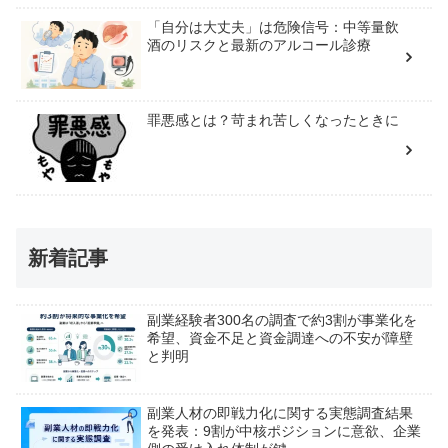
「自分は大丈夫」は危険信号：中等量飲
酒のリスクと最新のアルコール診療
罪悪感とは？苛まれ苦しくなったときに
新着記事
副業経験者300名の調査で約3割が事業化を
希望、資金不足と資金調達への不安が障壁
と判明
副業人材の即戦力化に関する実態調査結果
を発表：9割が中核ポジションに意欲、企業