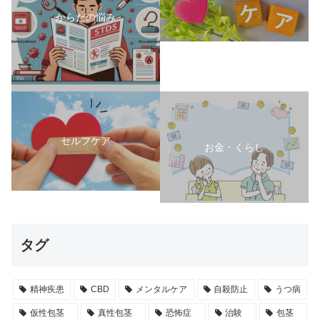
からだの悩み
セルフケア
お金・くらし
タグ
精神疾患
CBD
メンタルケア
自殺防止
うつ病
仮性包茎
真性包茎
恐怖症
治験
包茎