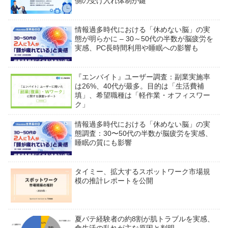
側の受け入れ体制が鍵
情報過多時代における「休めない脳」の実
態が明らかに – 30～50代の半数が脳疲労を
実感、PC長時間利用や睡眠への影響も
『エンバイト』ユーザー調査：副業実施率
は26%、40代が最多。目的は「生活費補
填」、希望職種は「軽作業・オフィスワー
ク」
情報過多時代における「休めない脳」の実
態調査：30〜50代の半数が脳疲労を実感、
睡眠の質にも影響
タイミー、拡大するスポットワーク市場規
模の推計レポートを公開
夏バテ経験者の約8割が肌トラブルを実感、
食生活の乱れが主な原因と判明