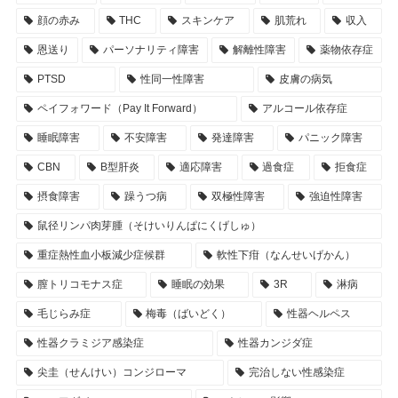
顔の赤み
THC
スキンケア
肌荒れ
収入
恩送り
パーソナリティ障害
解離性障害
薬物依存症
PTSD
性同一性障害
皮膚の病気
ペイフォワード（Pay It Forward）
アルコール依存症
睡眠障害
不安障害
発達障害
パニック障害
CBN
B型肝炎
適応障害
過食症
拒食症
摂食障害
躁うつ病
双極性障害
強迫性障害
鼠径リンパ肉芽腫（そけいりんぱにくげしゅ）
重症熱性血小板減少症候群
軟性下疳（なんせいげかん）
膣トリコモナス症
睡眠の効果
3R
淋病
毛じらみ症
梅毒（ばいどく）
性器ヘルペス
性器クラミジア感染症
性器カンジダ症
尖圭（せんけい）コンジローマ
完治しない性感染症