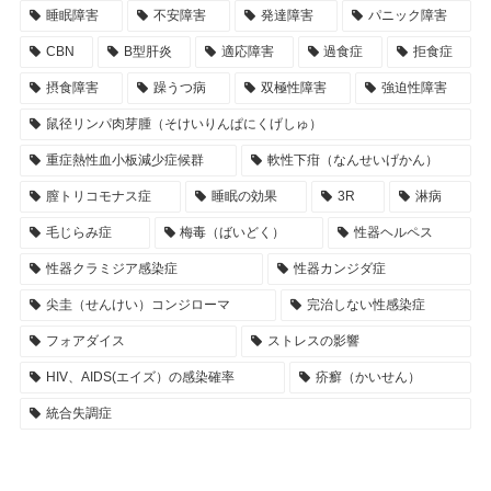
睡眠障害
不安障害
発達障害
パニック障害
CBN
B型肝炎
適応障害
過食症
拒食症
摂食障害
躁うつ病
双極性障害
強迫性障害
鼠径リンパ肉芽腫（そけいりんぱにくげしゅ）
重症熱性血小板減少症候群
軟性下疳（なんせいげかん）
膣トリコモナス症
睡眠の効果
3R
淋病
毛じらみ症
梅毒（ばいどく）
性器ヘルペス
性器クラミジア感染症
性器カンジダ症
尖圭（せんけい）コンジローマ
完治しない性感染症
フォアダイス
ストレスの影響
HIV、AIDS(エイズ）の感染確率
疥癬（かいせん）
統合失調症