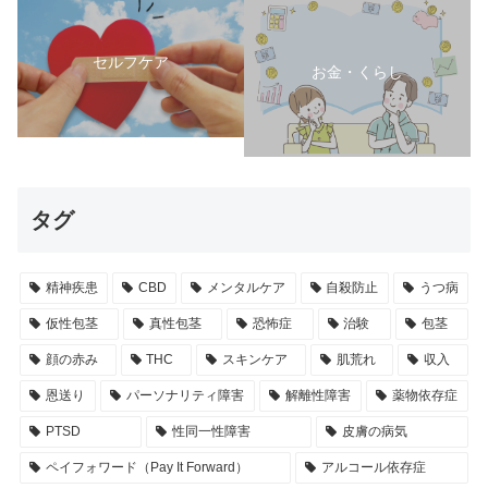
セルフケア
お金・くらし
タグ
精神疾患
CBD
メンタルケア
自殺防止
うつ病
仮性包茎
真性包茎
恐怖症
治験
包茎
顔の赤み
THC
スキンケア
肌荒れ
収入
恩送り
パーソナリティ障害
解離性障害
薬物依存症
PTSD
性同一性障害
皮膚の病気
ペイフォワード（Pay It Forward）
アルコール依存症