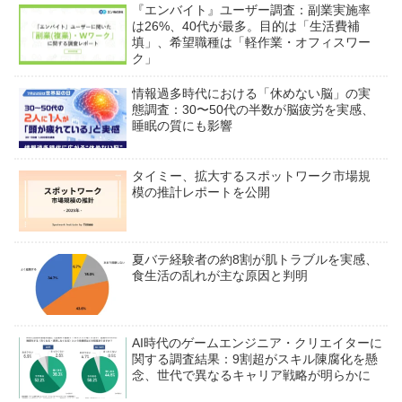
『エンバイト』ユーザー調査：副業実施率
は26%、40代が最多。目的は「生活費補
填」、希望職種は「軽作業・オフィスワー
ク」
情報過多時代における「休めない脳」の実
態調査：30〜50代の半数が脳疲労を実感、
睡眠の質にも影響
タイミー、拡大するスポットワーク市場規
模の推計レポートを公開
夏バテ経験者の約8割が肌トラブルを実感、
食生活の乱れが主な原因と判明
AI時代のゲームエンジニア・クリエイターに
関する調査結果：9割超がスキル陳腐化を懸
念、世代で異なるキャリア戦略が明らかに