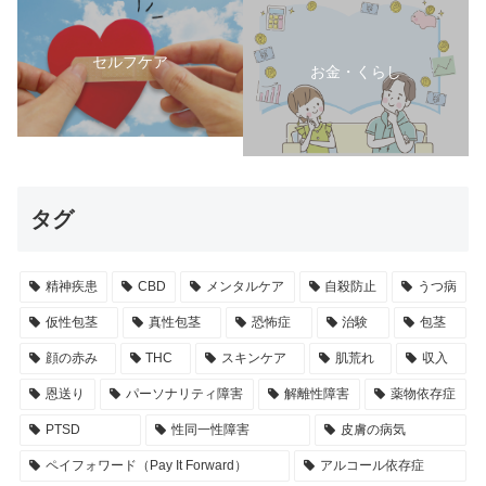
セルフケア
お金・くらし
タグ
精神疾患
CBD
メンタルケア
自殺防止
うつ病
仮性包茎
真性包茎
恐怖症
治験
包茎
顔の赤み
THC
スキンケア
肌荒れ
収入
恩送り
パーソナリティ障害
解離性障害
薬物依存症
PTSD
性同一性障害
皮膚の病気
ペイフォワード（Pay It Forward）
アルコール依存症