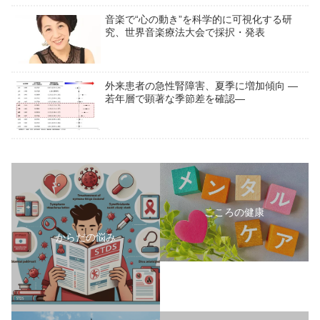
音楽で“心の動き”を科学的に可視化する研
究、世界音楽療法大会で採択・発表
外来患者の急性腎障害、夏季に増加傾向 ―
若年層で顕著な季節差を確認―
こころの健康
からだの悩み