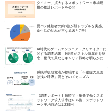
タイミー、拡大するスポットワーク市場規
模の推計レポートを公開
夏バテ経験者の約8割が肌トラブルを実感、
食生活の乱れが主な原因と判明
AI時代のゲームエンジニア・クリエイターに
関する調査結果：9割超がスキル陳腐化を懸
念、世代で異なるキャリア戦略が明らかに
睡眠呼吸研究者が提唱する「不眠症の原因
は浅い呼吸」説とそのメカニズム
【調査レポート】短時間・単発で働くスポ
ットワーク求人倍率は4.36倍、スポットワ
ーク平均時給は1,239円