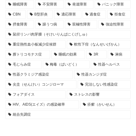
睡眠障害
不安障害
発達障害
パニック障害
CBN
B型肝炎
適応障害
過食症
拒食症
摂食障害
躁うつ病
双極性障害
強迫性障害
鼠径リンパ肉芽腫（そけいりんぱにくげしゅ）
重症熱性血小板減少症候群
軟性下疳（なんせいげかん）
膣トリコモナス症
睡眠の効果
3R
淋病
毛じらみ症
梅毒（ばいどく）
性器ヘルペス
性器クラミジア感染症
性器カンジダ症
尖圭（せんけい）コンジローマ
完治しない性感染症
フォアダイス
ストレスの影響
HIV、AIDS(エイズ）の感染確率
疥癬（かいせん）
統合失調症